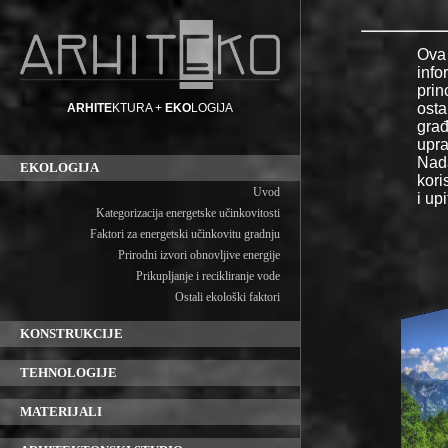
ARHITE
KTURA +
EKO
LOGIJA
EKOLOGIJA
Uvod
Kategorizacija energetske učinkovitosti
Faktori za energetski učinkovitu gradnju
Prirodni izvori obnovljive energije
Prikupljanje i recikliranje vode
Ostali ekološki faktori
KONSTRUKCIJE
TEHNOLOGIJE
MATERIJALI