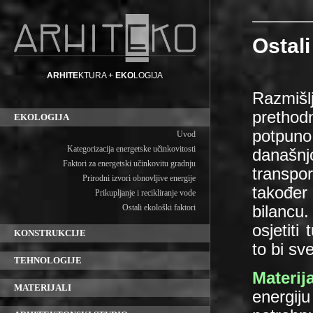
ARHITE
KTURA +
EKO
LOGIJA
EKOLOGIJA
Uvod
Kategorizacija energetske učinkovitosti
Faktori za energetski učinkovitu gradnju
Prirodni izvori obnovljive energije
Prikupljanje i recikliranje vode
Ostali ekološki faktori
KONSTRUKCIJE
TEHNOLOGIJE
MATERIJALI